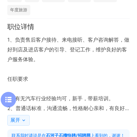
年度旅游
职位详情
1、负责售后客户接待、来电接听、客户咨询解答，做
好到店及进店客户的引导、登记工作，维护良好的客
户服务体验。

任职要求

1、有无汽车行业经验均可，新手，带薪培训。

2、普通话标准，沟通流畅，性格耐心亲和，有良好
的服务意识、抗压能力和团队协作意识。
展开
联系我时请说是在
石河子石榴快聘/招聘网
上看到的，谢谢！